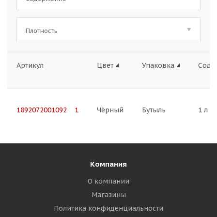
Плотность
Артикул
Цвет
Упаковка
Соде
1892072001092 1
Чёрный
Бутыль
1 л
Компания
О компании
Магазины
Политика конфиденциальности