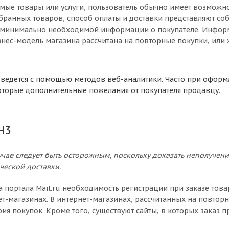
ые товары или услуги, пользователь обычно имеет возможност
бранных товаров, способ оплаты и доставки представляют соб
минимально необходимой информации о покупателе. Информа
знес-модель магазина рассчитана на повторные покупки, или 
ведется с помощью методов веб-аналитики. Часто при оформ
торые дополнительные пожелания от покупателя продавцу.
H3
лучае следует быть осторожным, поскольку доказать неполуче
ческой доставки.
 портала Mail.ru необходимость регистрации при заказе това
ет-магазинах. В интернет-магазинах, рассчитанных на повтор
рия покупок. Кроме того, существуют сайты, в которых заказ п