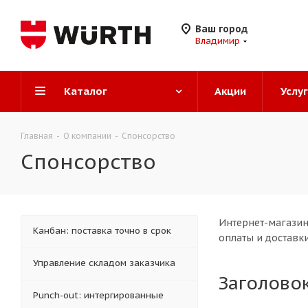
Ваш город
Владимир
Каталог
Акции
Услу
Главная
-
О компании
-
Спонсорство
Спонсорство
Интернет-магазин
Канбан: поставка точно в срок
оплаты и доставки
Управление складом заказчика
Заголово
Punch-out: интергированные