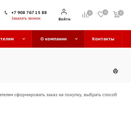
+7 908 767 15 88
0
0
0
0
Заказать звонок
Войти
ателям
О компании
Контакты
ателям сформировать заказ на покупку, выбрать способ