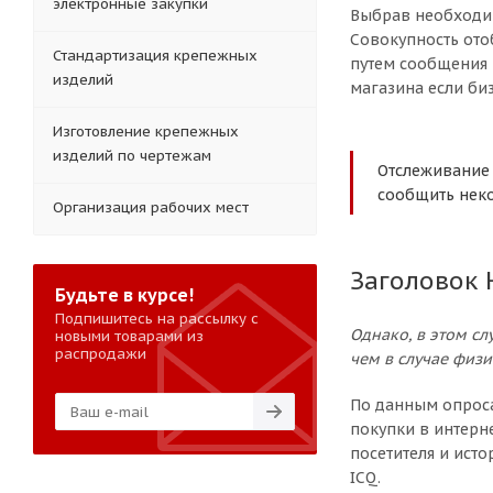
электронные закупки
Выбрав необходим
Совокупность ото
Стандартизация крепежных
путем сообщения 
изделий
магазина если би
Изготовление крепежных
изделий по чертежам
Отслеживание 
сообщить неко
Организация рабочих мест
Заголовок 
Будьте в курсе!
Подпишитесь на рассылку с
Однако, в этом с
новыми товарами из
распродажи
чем в случае физи
По данным опроса
покупки в интерн
посетителя и исто
ICQ.